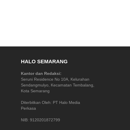
HALO SEMARANG
Kantor dan Redaksi:
Seruni Residence No 10A, Kelurahan
Sendangmulyo, Kecamatan Tembalang,
Kota Semarang
Diterbitkan Oleh: PT Halo Media
Perkasa
NIB: 9120201872799