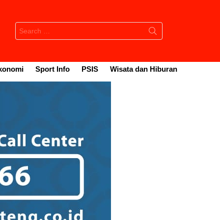
Search
for:
konomi
Sport Info
PSIS
Wisata dan Hiburan