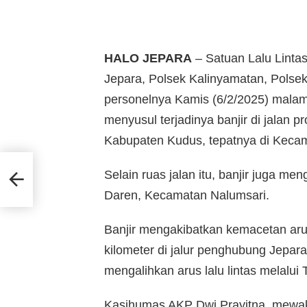
HALO JEPARA
– Satuan Lalu Lintas
Jepara, Polsek Kalinyamatan, Pols
personelnya Kamis (6/2/2025) malam 
menyusul terjadinya banjir di jalan
Kabupaten Kudus, tepatnya di Keca
di 29
Selain ruas jalan itu, banjir juga 
etuju
Daren, Kecamatan Nalumsari.
Banjir mengakibatkan kemacetan arus
kilometer di jalur penghubung Jepara
mengalihkan arus lalu lintas melalui 
Kasihumas AKP Dwi Prayitna, mewaki