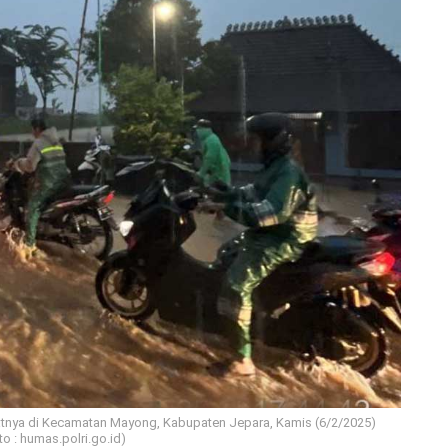
atnya di Kecamatan Mayong, Kabupaten Jepara, Kamis (6/2/2025)
o : humas.polri.go.id)