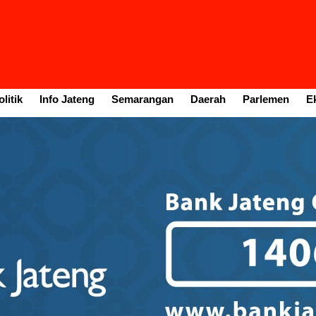
litik
Info Jateng
Semarangan
Daerah
Parlemen
E