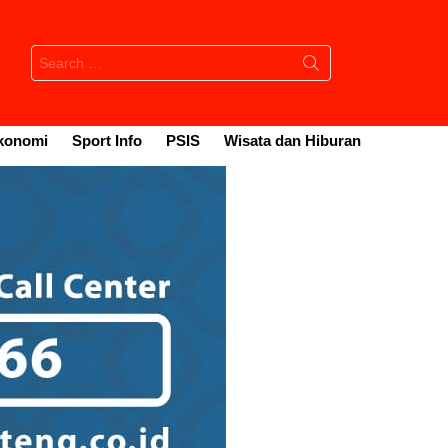
Search
for:
konomi
Sport Info
PSIS
Wisata dan Hiburan