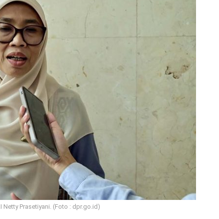
Netty Prasetiyani. (Foto : dpr.go.id)