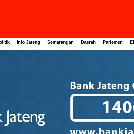
litik
Info Jateng
Semarangan
Daerah
Parlemen
E