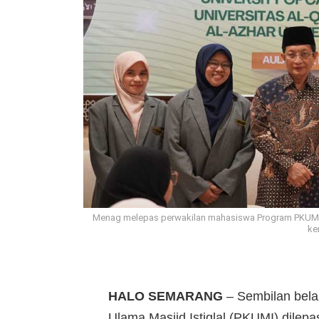
Menag melepas perwakilan mahasiswa Program PKUMI un
ke
HALO SEMARANG
– Sembilan bela
Ulama Masjid Istiqlal (PKUMI) dilepa