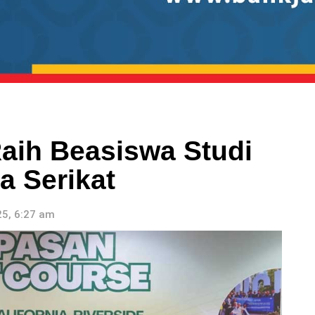
aih Beasiswa Studi
a Serikat
5, 6:27 am