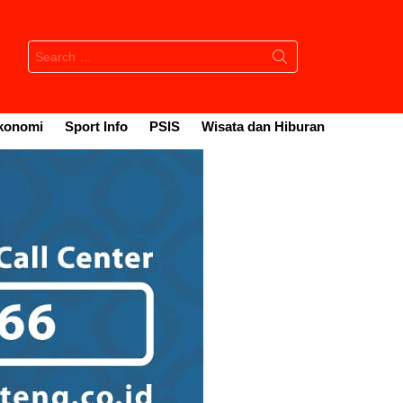
Search
for:
konomi
Sport Info
PSIS
Wisata dan Hiburan