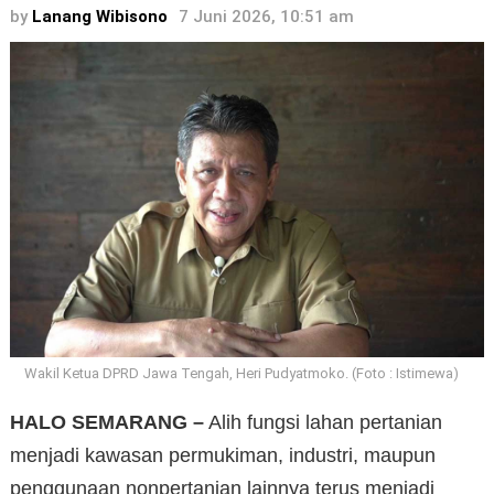
by
Lanang Wibisono
7 Juni 2026, 10:51 am
Wakil Ketua DPRD Jawa Tengah, Heri Pudyatmoko. (Foto : Istimewa)
HALO SEMARANG –
Alih fungsi lahan pertanian
menjadi kawasan permukiman, industri, maupun
penggunaan nonpertanian lainnya terus menjadi