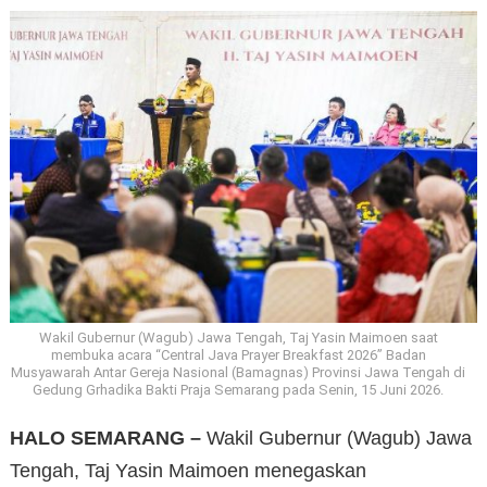
Wakil Gubernur (Wagub) Jawa Tengah, Taj Yasin Maimoen saat
membuka acara “Central Java Prayer Breakfast 2026” Badan
Musyawarah Antar Gereja Nasional (Bamagnas) Provinsi Jawa Tengah di
Gedung Grhadika Bakti Praja Semarang pada Senin, 15 Juni 2026.
HALO SEMARANG –
Wakil Gubernur (Wagub) Jawa
Tengah, Taj Yasin Maimoen menegaskan