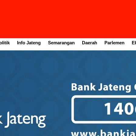
litik
Info Jateng
Semarangan
Daerah
Parlemen
E