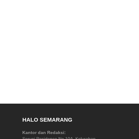
HALO SEMARANG
Kantor dan Redaksi:
Seruni Residence No 10A, Kelurahan