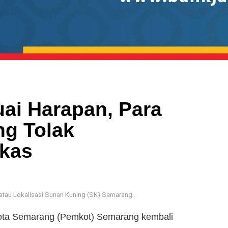
uai Harapan, Para
g Tolak
rkas
atau Lokalisasi Sunan Kuning (SK) Semarang .
ta Semarang (Pemkot) Semarang kembali