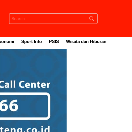
Search
for:
konomi
Sport Info
PSIS
Wisata dan Hiburan