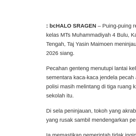
: bcHALO SRAGEN
– Puing-puing r
kelas MTs Muhammadiyah 4 Bulu, Ka
Tengah, Taj Yasin Maimoen meninjau 
2026 siang.
Pecahan genteng menutupi lantai kel
sementara kaca-kaca jendela pecah a
polisi masih melintang di tiga ruan
sekolah itu.
Di sela peninjauan, tokoh yang akrab
yang rusak sambil mendengarkan penj
Ia memastikan pemerintah tidak ingin