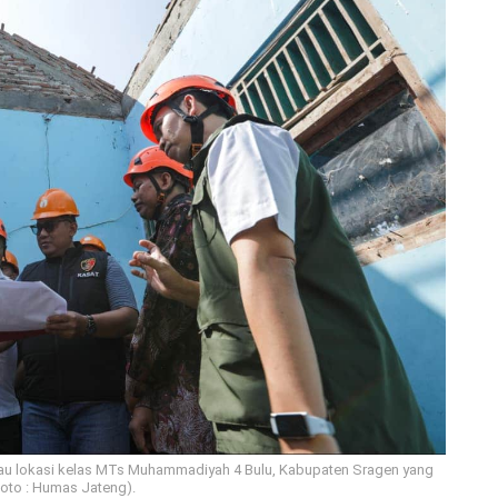
au lokasi kelas MTs Muhammadiyah 4 Bulu, Kabupaten Sragen yang
oto : Humas Jateng).