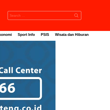
Search
for:
konomi
Sport Info
PSIS
Wisata dan Hiburan