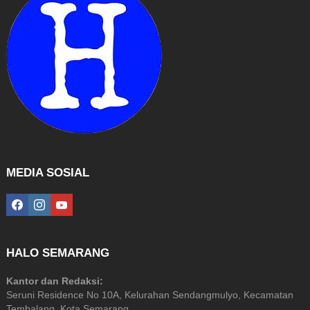
MEDIA SOSIAL
facebook
instagram
youtube
HALO SEMARANG
Kantor dan Redaksi:
Seruni Residence No 10A, Kelurahan Sendangmulyo, Kecamatan
Tembalang, Kota Semarang