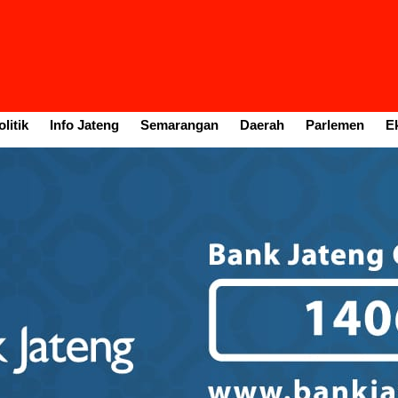
litik
Info Jateng
Semarangan
Daerah
Parlemen
E