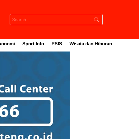
Search
for:
konomi
Sport Info
PSIS
Wisata dan Hiburan