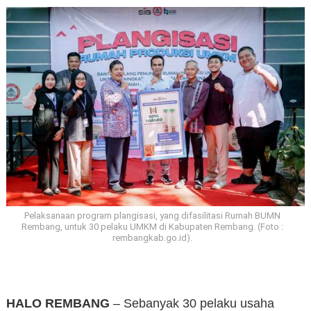
Pelaksanaan program plangisasi, yang difasilitasi Rumah BUMN
Rembang, untuk 30 pelaku UMKM di Kabupaten Rembang. (Foto :
rembangkab.go.id).
HALO REMBANG
– Sebanyak 30 pelaku usaha