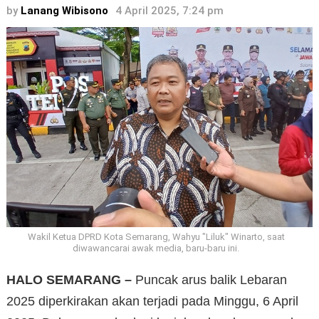
by
Lanang Wibisono
4 April 2025, 7:24 pm
Wakil Ketua DPRD Kota Semarang, Wahyu "Liluk" Winarto, saat
diwawancarai awak media, baru-baru ini.
HALO SEMARANG –
Puncak arus balik Lebaran
2025 diperkirakan akan terjadi pada Minggu, 6 April