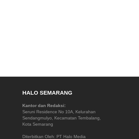
HALO SEMARANG
Kantor dan Redaksi:
Seruni Residence No 10A, Kelurahan
Sendangmulyo, Kecamatan Tembalang,
Kota Semarang
Diterbitkan Oleh: PT Halo Media