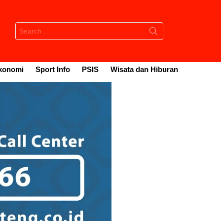
Search
for:
konomi
Sport Info
PSIS
Wisata dan Hiburan