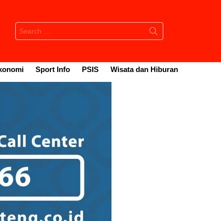
Search
for:
konomi
Sport Info
PSIS
Wisata dan Hiburan