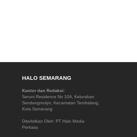
HALO SEMARANG
Kantor dan Redaksi:
Seruni Residence No 10A, Kelurahan
Sendangmulyo, Kecamatan Tembalang,
Kota Semarang
Diterbitkan Oleh: PT Halo Media
Perkasa