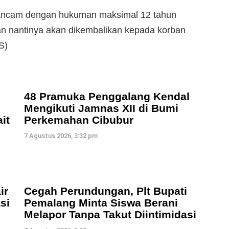
iancam dengan hukuman maksimal 12 tahun
an nantinya akan dikembalikan kepada korban
S)
48 Pramuka Penggalang Kendal
Mengikuti Jamnas XII di Bumi
it
Perkemahan Cibubur
7 Agustus 2026, 3:32 pm
ir
Cegah Perundungan, Plt Bupati
si
Pemalang Minta Siswa Berani
Melapor Tanpa Takut Diintimidasi