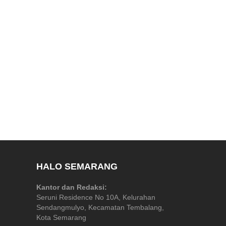
HALO SEMARANG
Kantor dan Redaksi:
Seruni Residence No 10A, Kelurahan
Sendangmulyo, Kecamatan Tembalang,
Kota Semarang