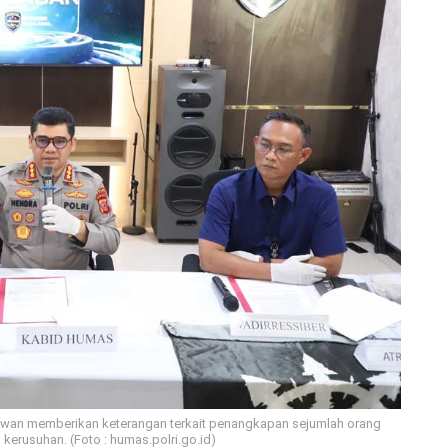
an memberikan keterangan terkait penangkapan sejumlah orang
 kerusuhan. (Foto : humas.polri.go.id)