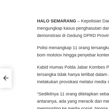
HALO SEMARANG
– Kepolisian Dae
mengungkap kasus penghasutan dan 
demonstrasi di Gedung DPRD Provins
Polisi menangkap 11 orang tersangk
bom molotov hingga penyebar konten 
Kabid Humas Polda Jabar Kombes 
aket
tersangka tidak hanya terlibat dalam 
a
melakukan provokasi melalui media s
“Sedikitnya 11 orang ditetapkan seb
antaranya, ada yang meracik dan m
memposting ke media sosial, hingga 