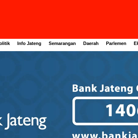
litik
Info Jateng
Semarangan
Daerah
Parlemen
E