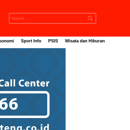
Search
for:
konomi
Sport Info
PSIS
Wisata dan Hiburan