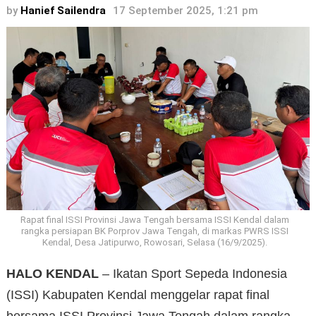
by
Hanief Sailendra
17 September 2025, 1:21 pm
Rapat final ISSI Provinsi Jawa Tengah bersama ISSI Kendal dalam
rangka persiapan BK Porprov Jawa Tengah, di markas PWRS ISSI
Kendal, Desa Jatipurwo, Rowosari, Selasa (16/9/2025).
HALO KENDAL
– Ikatan Sport Sepeda Indonesia
(ISSI) Kabupaten Kendal menggelar rapat final