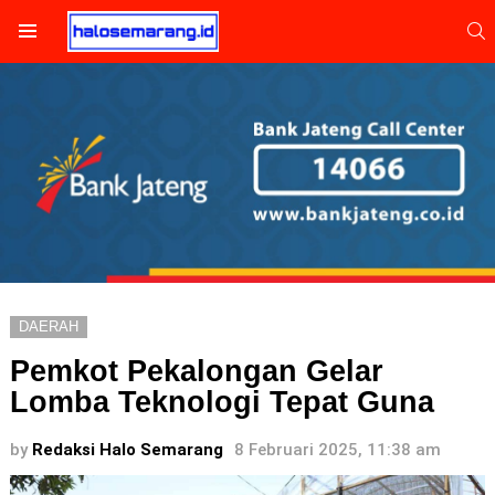
S
Menu
DAERAH
Pemkot Pekalongan Gelar
Lomba Teknologi Tepat Guna
by
Redaksi Halo Semarang
8 Februari 2025, 11:38 am