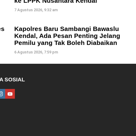
ke LPPK Nusantara Kendal
7 Agustus 2026, 9:32 am
es
Kapolres Baru Sambangi Bawaslu
Kendal, Ada Pesan Penting Jelang
Pemilu yang Tak Boleh Diabaikan
6 Agustus 2026, 7:59 pm
A SOSIAL
ebook
instagram
youtube