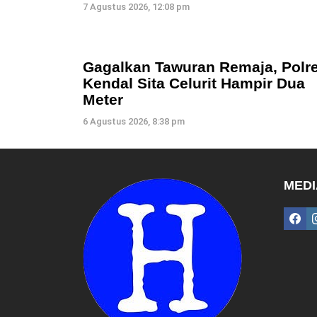
7 Agustus 2026, 12:08 pm
Gagalkan Tawuran Remaja, Polr
Kendal Sita Celurit Hampir Dua
Meter
6 Agustus 2026, 8:38 pm
MEDI
fac