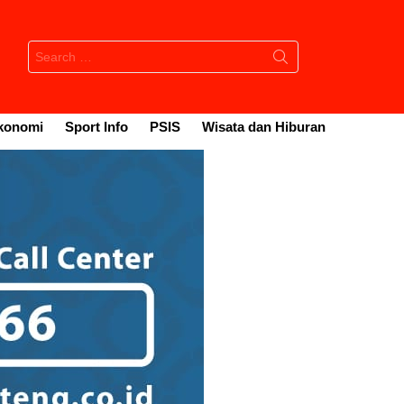
Search
for:
konomi
Sport Info
PSIS
Wisata dan Hiburan