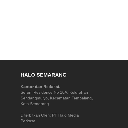
HALO SEMARANG
Kantor dan Redaksi:
Seruni Residence No 10A, Kelurahan
Sendangmulyo, Kecamatan Tembalang,
Kota Semarang
Diterbitkan Oleh: PT Halo Media
Perkasa