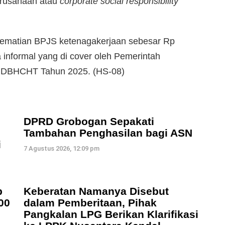
erusahaan atau
corporate social responsibility
kematian BPJS ketenagakerjaan sebesar Rp
 informal yang di cover oleh Pemerintah
 DBHCHT Tahun 2025. (HS-08)
DPRD Grobogan Sepakati
Tambahan Penghasilan bagi ASN
i
7 Agustus 2026, 12:09 pm
b
Keberatan Namanya Disebut
00
dalam Pemberitaan, Pihak
Pangkalan LPG Berikan Klarifikasi