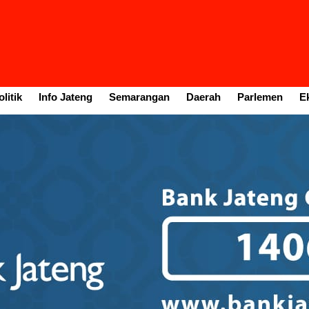
litik
Info Jateng
Semarangan
Daerah
Parlemen
E