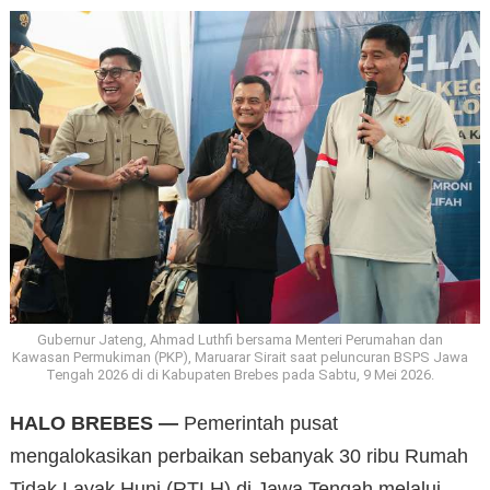
Gubernur Jateng, Ahmad Luthfi bersama Menteri Perumahan dan
Kawasan Permukiman (PKP), Maruarar Sirait saat peluncuran BSPS Jawa
Tengah 2026 di di Kabupaten Brebes pada Sabtu, 9 Mei 2026.
HALO BREBES —
Pemerintah pusat
mengalokasikan perbaikan sebanyak 30 ribu Rumah
Tidak Layak Huni (RTLH) di Jawa Tengah melalui