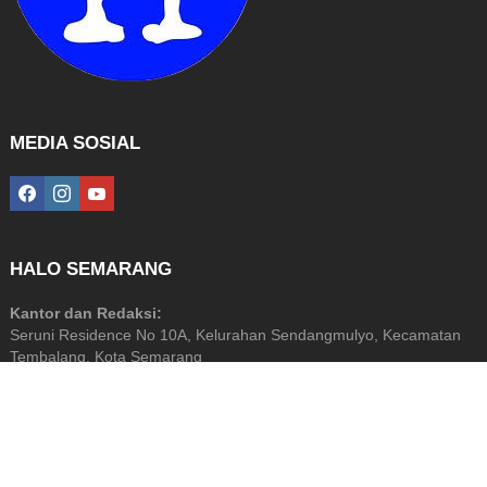
MEDIA SOSIAL
facebook
instagram
youtube
HALO SEMARANG
Kantor dan Redaksi:
Seruni Residence No 10A, Kelurahan Sendangmulyo, Kecamatan
Tembalang, Kota Semarang
Diterbitkan Oleh: PT Halo Media Perkasa
NIB: 9120201872799