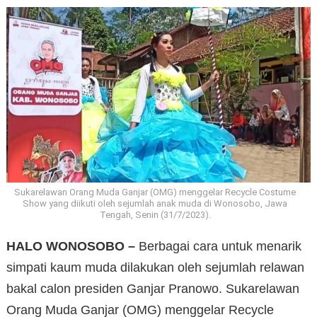
Sukarelawan Orang Muda Ganjar (OMG) menggelar Recycle Costume
Show yang diikuti oleh sejumlah anak muda di Wonosobo, Jawa
Tengah, Senin (31/7/2023).
HALO WONOSOBO –
Berbagai cara untuk menarik
simpati kaum muda dilakukan oleh sejumlah relawan
bakal calon presiden Ganjar Pranowo. Sukarelawan
Orang Muda Ganjar (OMG) menggelar Recycle