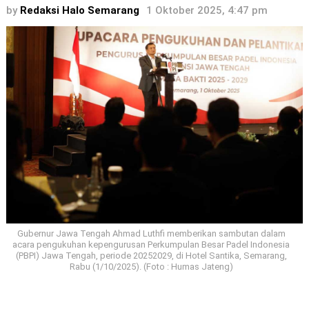
by
Redaksi Halo Semarang
1 Oktober 2025, 4:47 pm
Gubernur Jawa Tengah Ahmad Luthfi memberikan sambutan dalam
acara pengukuhan kepengurusan Perkumpulan Besar Padel Indonesia
(PBPI) Jawa Tengah, periode 20252029, di Hotel Santika, Semarang,
Rabu (1/10/2025). (Foto : Humas Jateng)