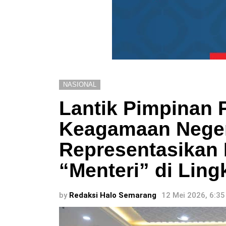
NASIONAL
Lantik Pimpinan 
Keagamaan Neger
Representasikan 
“Menteri” di Lin
by
Redaksi Halo Semarang
12 Mei 2026, 6:3