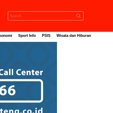
Search
for:
konomi
Sport Info
PSIS
Wisata dan Hiburan