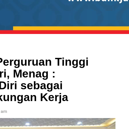
Perguruan Tinggi
i, Menag :
Diri sebagai
gkungan Kerja
5 am