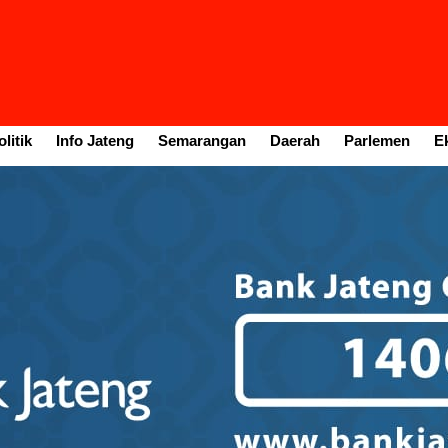
litik
Info Jateng
Semarangan
Daerah
Parlemen
E