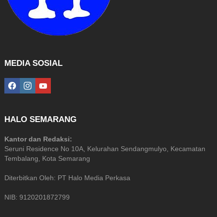
MEDIA SOSIAL
facebook
instagram
youtube
HALO SEMARANG
Kantor dan Redaksi:
Seruni Residence No 10A, Kelurahan Sendangmulyo, Kecamatan
Tembalang, Kota Semarang
Diterbitkan Oleh: PT Halo Media Perkasa
NIB: 9120201872799