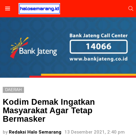
S
Menu
DAERAH
Kodim Demak Ingatkan
Masyarakat Agar Tetap
Bermasker
by
Redaksi Halo Semarang
13 Desember 2021, 2:40 pm