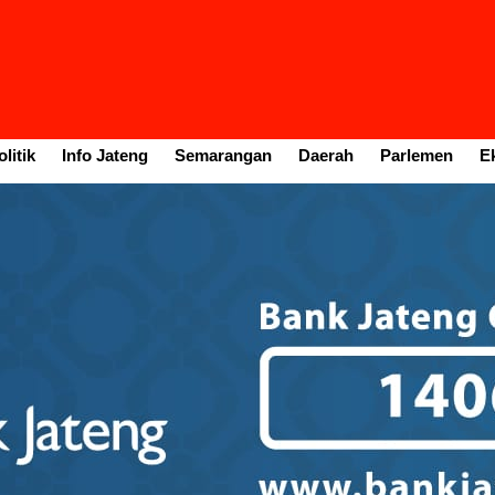
litik
Info Jateng
Semarangan
Daerah
Parlemen
E