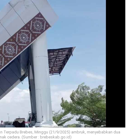
an Terpadu Brebes, Minggu (21/9/2025) ambruk, menyebabkan dua
nak cedera. (Sumber : brebeskab.go.id)