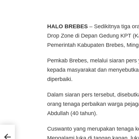
HALO BREBES
– Sedikitnya tiga o
Drop Zone di Depan Gedung KPT (Ka
Pemerintah Kabupaten Brebes, Mingg
Pemkab Brebes, melalui siaran pers y
kepada masyarakat dan menyebutkan i
diperbaiki.
Dalam siaran pers tersebut, disebutk
orang tenaga perbaikan warga pejag
Abdullah (40 tahun).
Cuswanto yang merupakan tenaga ker
sten
Mengalami luka di tangan kanan, luka