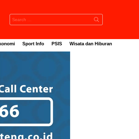
Search
for:
konomi
Sport Info
PSIS
Wisata dan Hiburan