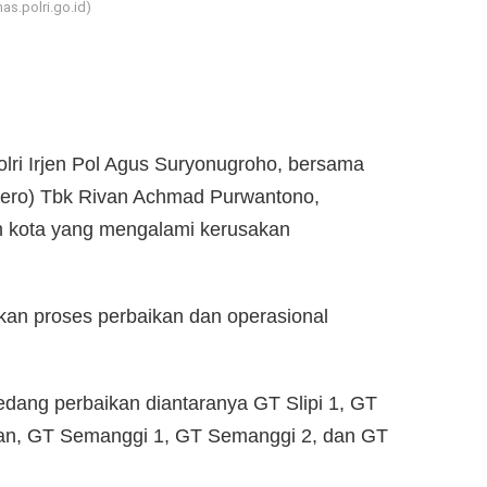
s.polri.go.id)
lri Irjen Pol Agus Suryonugroho, bersama
sero) Tbk Rivan Achmad Purwantono,
m kota yang mengalami kerusakan
kan proses perbaikan dan operasional
edang perbaikan diantaranya GT Slipi 1, GT
an, GT Semanggi 1, GT Semanggi 2, dan GT