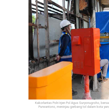
Kakorlantas Polri Irjen Pol Agus Suryonugroho, ber
Purwantono, meninjau gerbang tol dalam kota ya