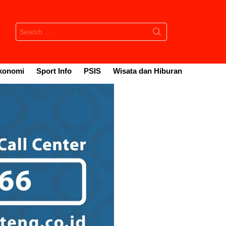
Search
for:
konomi
Sport Info
PSIS
Wisata dan Hiburan