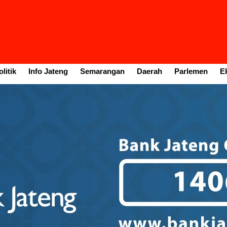
litik
Info Jateng
Semarangan
Daerah
Parlemen
E