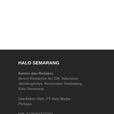
HALO SEMARANG
Kantor dan Redaksi:
Seruni Residence No 10A, Kelurahan
Sendangmulyo, Kecamatan Tembalang,
Kota Semarang
Diterbitkan Oleh: PT Halo Media
Perkasa