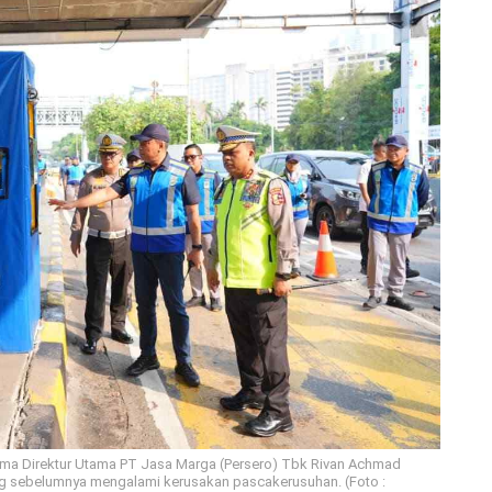
sama Direktur Utama PT Jasa Marga (Persero) Tbk Rivan Achmad
ng sebelumnya mengalami kerusakan pascakerusuhan. (Foto :