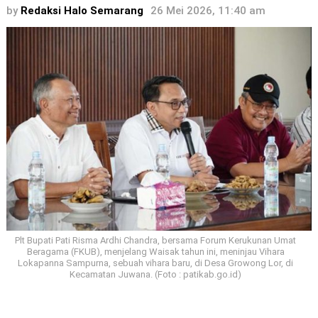
by
Redaksi Halo Semarang
26 Mei 2026, 11:40 am
Plt Bupati Pati Risma Ardhi Chandra, bersama Forum Kerukunan Umat
Beragama (FKUB), menjelang Waisak tahun ini, meninjau Vihara
Lokapanna Sampurna, sebuah vihara baru, di Desa Growong Lor, di
Kecamatan Juwana. (Foto : patikab.go.id)