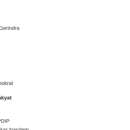
Gerindra
mokrat
akyat
PDIP
lkar-Nasdem.