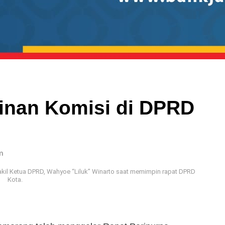
inan Komisi di DPRD
m
il Ketua DPRD, Wahyoe “Liluk” Winarto saat memimpin rapat DPRD
Kota.