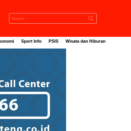
Search
for:
konomi
Sport Info
PSIS
Wisata dan Hiburan