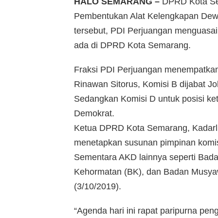
HALO SEMARANG –
DPRD Kota Sem
Pembentukan Alat Kelengkapan Dew
tersebut, PDI Perjuangan menguasai 
ada di DPRD Kota Semarang.
Fraksi PDI Perjuangan menempatkan 
Rinawan Sitorus, Komisi B dijabat Jo
Sedangkan Komisi D untuk posisi ketu
Demokrat.
Ketua DPRD Kota Semarang, Kadarlu
menetapkan susunan pimpinan komis
Sementara AKD lainnya seperti Bad
Kehormatan (BK), dan Badan Musyaw
(3/10/2019).
“Agenda hari ini rapat paripurna 