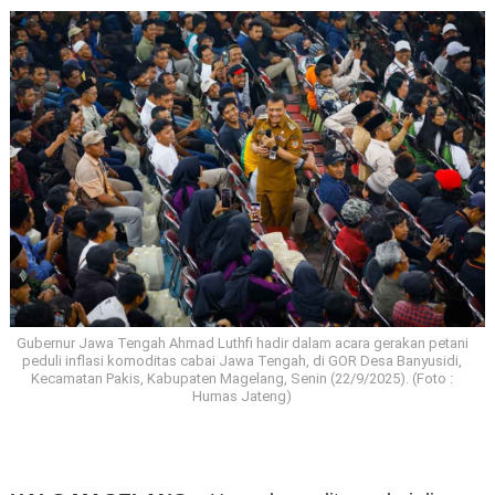
Gubernur Jawa Tengah Ahmad Luthfi hadir dalam acara gerakan petani
peduli inflasi komoditas cabai Jawa Tengah, di GOR Desa Banyusidi,
Kecamatan Pakis, Kabupaten Magelang, Senin (22/9/2025). (Foto :
Humas Jateng)