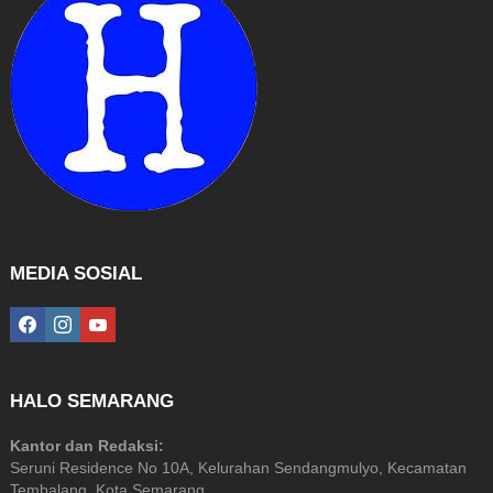
MEDIA SOSIAL
facebook
instagram
youtube
HALO SEMARANG
Kantor dan Redaksi:
Seruni Residence No 10A, Kelurahan Sendangmulyo, Kecamatan
Tembalang, Kota Semarang