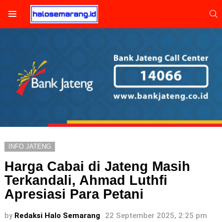
S
Menu
INFO JATENG
Harga Cabai di Jateng Masih
Terkandali, Ahmad Luthfi
Apresiasi Para Petani
by
Redaksi Halo Semarang
22 September 2025, 2:25 pm