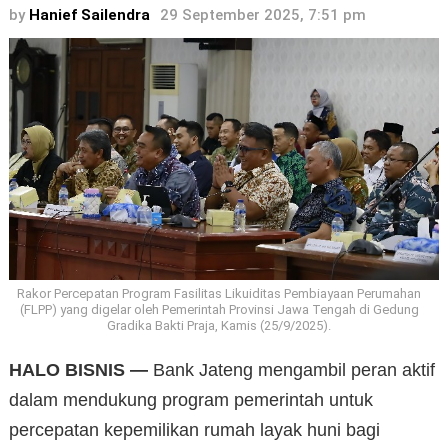
by
Hanief Sailendra
29 September 2025, 7:51 pm
Rakor Percepatan Program Fasilitas Likuiditas Pembiayaan Perumahan
(FLPP) yang digelar oleh Pemerintah Provinsi Jawa Tengah di Gedung
Gradika Bakti Praja, Kamis (25/9/2025).
HALO BISNIS —
Bank Jateng mengambil peran aktif
dalam mendukung program pemerintah untuk
percepatan kepemilikan rumah layak huni bagi