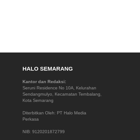
HALO SEMARANG
Kantor dan Redaksi:
Seruni Residence No 10A, Kelurahan
Sendangmulyo, Kecamatan Tembalang,
Kota Semarang
Diterbitkan Oleh: PT Halo Media
Perkasa
NIB: 9120201872799