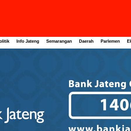
litik
Info Jateng
Semarangan
Daerah
Parlemen
E