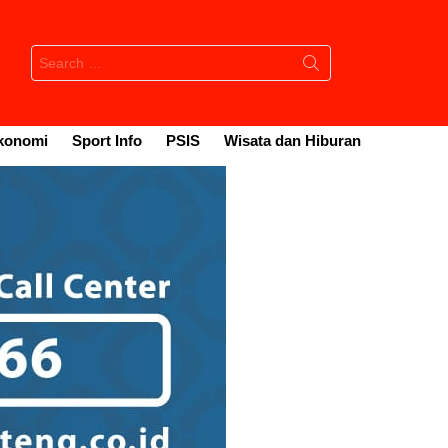
Search
for:
konomi
Sport Info
PSIS
Wisata dan Hiburan