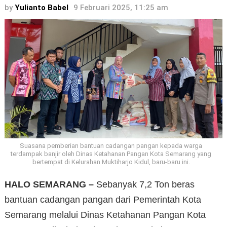
by
Yulianto Babel
9 Februari 2025, 11:25 am
Suasana pemberian bantuan cadangan pangan kepada warga
terdampak banjir oleh Dinas Ketahanan Pangan Kota Semarang yang
bertempat di Kelurahan Muktiharjo Kidul, baru-baru ini.
HALO SEMARANG –
Sebanyak 7,2 Ton beras
bantuan cadangan pangan dari Pemerintah Kota
Semarang melalui Dinas Ketahanan Pangan Kota