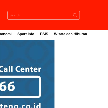
Search
for:
konomi
Sport Info
PSIS
Wisata dan Hiburan