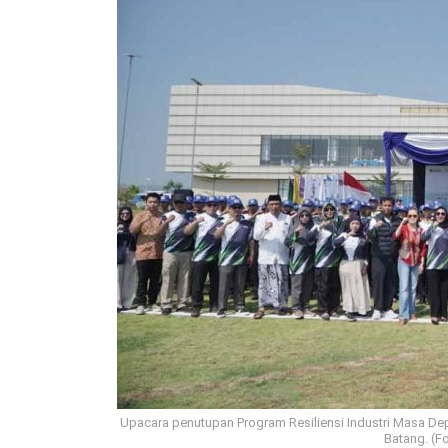
Upacara penutupan Program Resiliensi Industri Masa De
Batang. (F