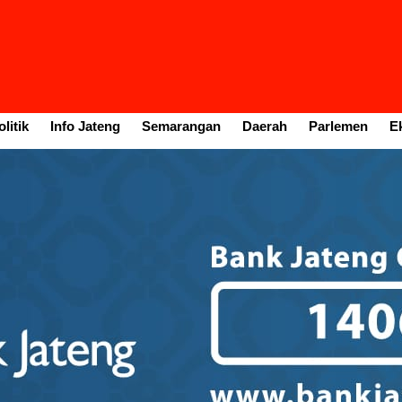
litik
Info Jateng
Semarangan
Daerah
Parlemen
E