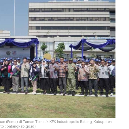
pan (Prima) di Taman Tematik KEK Industropolis Batang, Kabupaten
oto : batangkab.go.id)