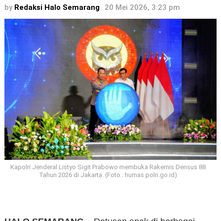
by
Redaksi Halo Semarang
20 Mei 2026, 3:23 pm
Kapolri Jenderal Listyo Sigit Prabowo membuka Rakernis Densus 88
Tahun 2026 di Jakarta. (Foto : humas.polri.go.id)