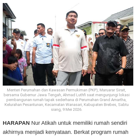
Menteri Perumahan dan Kawasan Permukiman (PKP), Maruarar Sirait,
bersama Gubernur Jawa Tengah, Ahmad Luthfi saat mengunjungi lokasi
pembangunan rumah tapak sederhana di Perumahan Grand Amartha,
Kelurahan Pesantunan, Kecamatan Wanasari, Kabupaten Brebes, Sabtu
siang, 9 Mei 2026.
HARAPAN
Nur Atikah untuk memiliki rumah sendiri
akhirnya menjadi kenyataan. Berkat program rumah