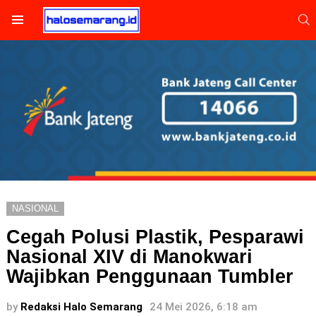
S
Menu
NASIONAL
Cegah Polusi Plastik, Pesparawi
Nasional XIV di Manokwari
Wajibkan Penggunaan Tumbler
by
Redaksi Halo Semarang
24 Mei 2026, 6:18 am