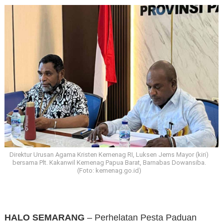
Direktur Urusan Agama Kristen Kemenag RI, Luksen Jems Mayor (kiri)
bersama Plt. Kakanwil Kemenag Papua Barat, Barnabas Dowansiba.
(Foto: kemenag.go.id)
HALO SEMARANG
– Perhelatan Pesta Paduan