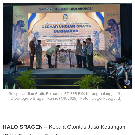
Gebyar Undian Gratis Berhadiah PT BPR BKK Karangmalang, di Gor
Diponegoro Sragen, Kamis (4/9/2025). (Foto : sragenkab.go.id)
HALO SRAGEN
– Kepala Otoritas Jasa Keuangan