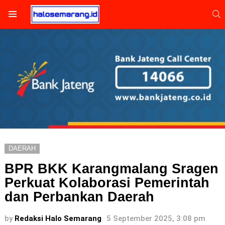
S
Menu
DAERAH
BPR BKK Karangmalang Sragen
Perkuat Kolaborasi Pemerintah
dan Perbankan Daerah
by
Redaksi Halo Semarang
5 September 2025, 3:08 pm