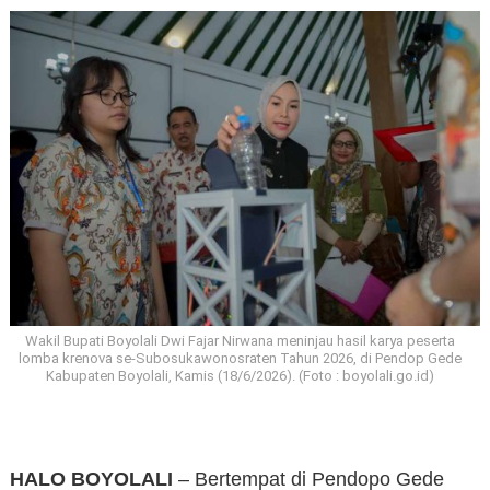
Wakil Bupati Boyolali Dwi Fajar Nirwana meninjau hasil karya peserta
lomba krenova se-Subosukawonosraten Tahun 2026, di Pendop Gede
Kabupaten Boyolali, Kamis (18/6/2026). (Foto : boyolali.go.id)
HALO BOYOLALI
– Bertempat di Pendopo Gede