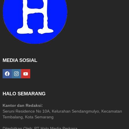
MEDIA SOSIAL
facebook
instagram
youtube
HALO SEMARANG
Kantor dan Redaksi:
Seruni Residence No 10A, Kelurahan Sendangmulyo, Kecamatan
Tembalang, Kota Semarang
Diterbitkan Oleh: PT Halo Media Perkasa