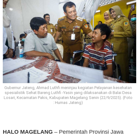
Gubernur Jateng, Ahmad Luthfi meninjau kegiatan Pelayanan kesehatan
spesialistik Sehat Bareng Luthfi -Yasin yang dilaksanakan di Balai Desa
Losari, Kecamatan Pakis, Kabupaten Magelang Senin (22/9/2025). (Foto
: Humas Jateng)
HALO MAGELANG
– Pemerintah Provinsi Jawa