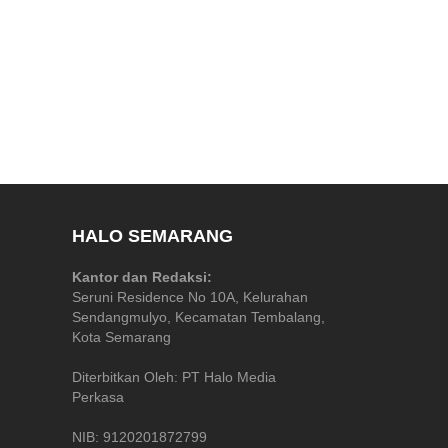
HALO SEMARANG
Kantor dan Redaksi:
Seruni Residence No 10A, Kelurahan
Sendangmulyo, Kecamatan Tembalang,
Kota Semarang
Diterbitkan Oleh: PT Halo Media
Perkasa
NIB: 9120201872799