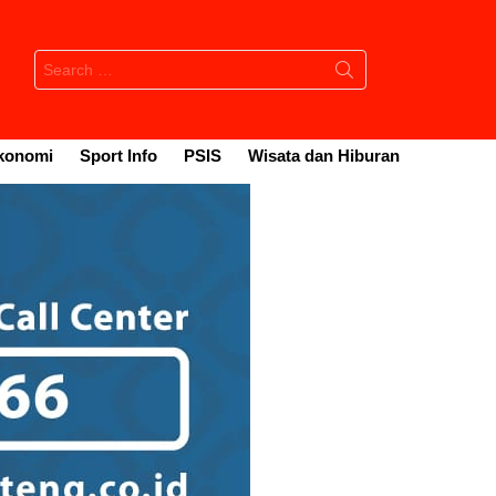
Search
for:
konomi
Sport Info
PSIS
Wisata dan Hiburan