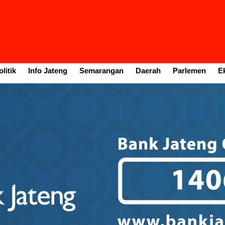
litik
Info Jateng
Semarangan
Daerah
Parlemen
E