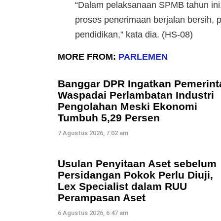
“Dalam pelaksanaan SPMB tahun ini,
proses penerimaan berjalan bersih, 
pendidikan,” kata dia. (HS-08)
MORE FROM:
PARLEMEN
Banggar DPR Ingatkan Pemerint
Waspadai Perlambatan Industri
Pengolahan Meski Ekonomi
Tumbuh 5,29 Persen
7 Agustus 2026, 7:02 am
Usulan Penyitaan Aset sebelum
Persidangan Pokok Perlu Diuji,
Lex Specialist dalam RUU
Perampasan Aset
6 Agustus 2026, 6:47 am