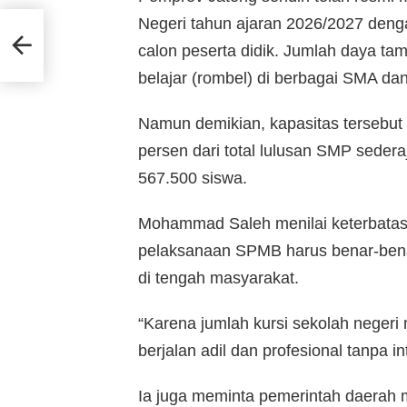
Negeri tahun ajaran 2026/2027 denga
a Ton
calon peserta didik. Jumlah daya ta
trik
belajar (rombel) di berbagai SMA da
Namun demikian, kapasitas tersebu
persen dari total lulusan SMP seder
567.500 siswa.
Mohammad Saleh menilai keterbata
pelaksanaan SPMB harus benar-bena
di tengah masyarakat.
“Karena jumlah kursi sekolah negeri 
berjalan adil dan profesional tanpa i
Ia juga meminta pemerintah daerah m