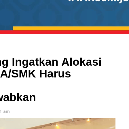
g Ingatkan Alokasi
MA/SMK Harus
wabkan
11 am