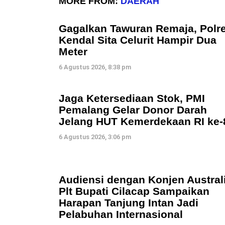
MORE FROM:
DAERAH
Gagalkan Tawuran Remaja, Polr
Kendal Sita Celurit Hampir Dua
Meter
6 Agustus 2026, 8:38 pm
Jaga Ketersediaan Stok, PMI
Pemalang Gelar Donor Darah
Jelang HUT Kemerdekaan RI ke-
6 Agustus 2026, 3:06 pm
Audiensi dengan Konjen Australi
Plt Bupati Cilacap Sampaikan
Harapan Tanjung Intan Jadi
Pelabuhan Internasional