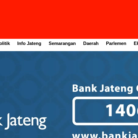
litik
Info Jateng
Semarangan
Daerah
Parlemen
E