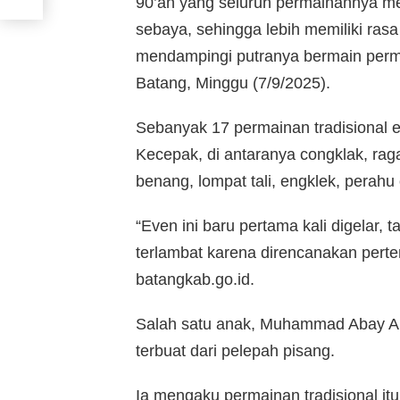
90’an yang seluruh permainannya 
sebaya, sehingga lebih memiliki ras
mendampingi putranya bermain perm
Batang, Minggu (7/9/2025).
Sebanyak 17 permainan tradisional 
Kecepak, di antaranya congklak, rag
benang, lompat tali, engklek, perahu 
“Even ini baru pertama kali digelar, 
terlambat karena direncanakan perteng
batangkab.go.id.
Salah satu anak, Muhammad Abay Alf
terbuat dari pelepah pisang.
Ia mengaku permainan tradisional it