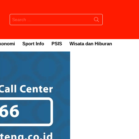
Search
for:
konomi
Sport Info
PSIS
Wisata dan Hiburan