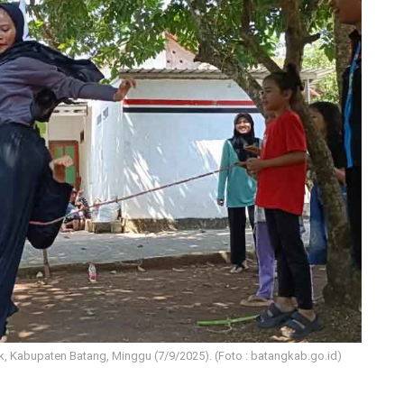
, Kabupaten Batang, Minggu (7/9/2025). (Foto : batangkab.go.id)