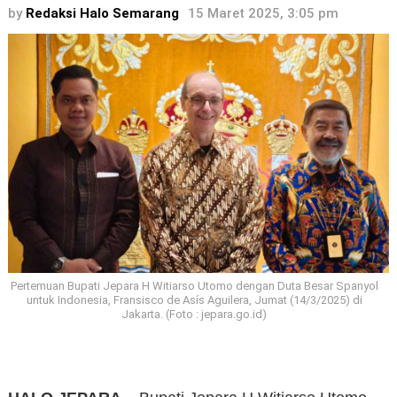
by
Redaksi Halo Semarang
15 Maret 2025, 3:05 pm
Pertemuan Bupati Jepara H Witiarso Utomo dengan Duta Besar Spanyol
untuk Indonesia, Fransisco de Asís Aguilera, Jumat (14/3/2025) di
Jakarta. (Foto : jepara.go.id)