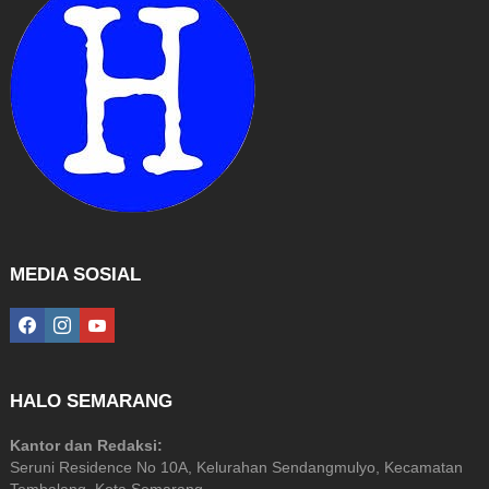
MEDIA SOSIAL
facebook
instagram
youtube
HALO SEMARANG
Kantor dan Redaksi:
Seruni Residence No 10A, Kelurahan Sendangmulyo, Kecamatan
Tembalang, Kota Semarang