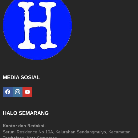
MEDIA SOSIAL
facebook
instagram
youtube
HALO SEMARANG
Kantor dan Redaksi:
Seruni Residence No 10A, Kelurahan Sendangmulyo, Kecamatan
Tembalang, Kota Semarang