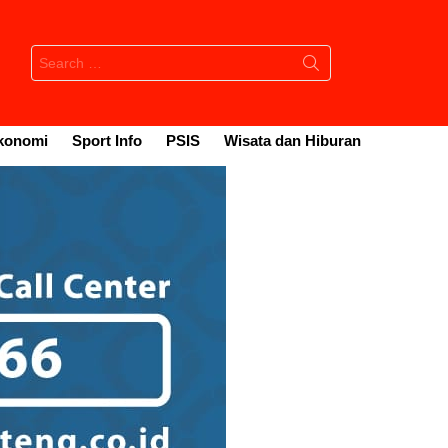
Search
for:
konomi
Sport Info
PSIS
Wisata dan Hiburan