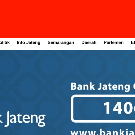
litik
Info Jateng
Semarangan
Daerah
Parlemen
E