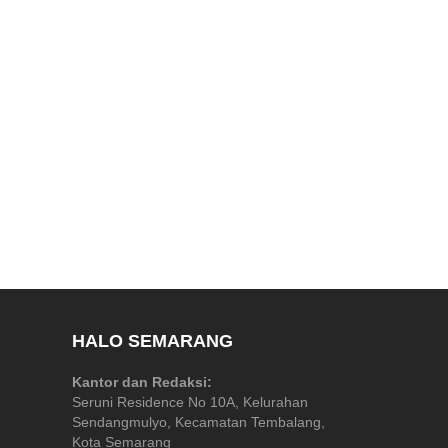
HALO SEMARANG
Kantor dan Redaksi:
Seruni Residence No 10A, Kelurahan
Sendangmulyo, Kecamatan Tembalang,
Kota Semarang