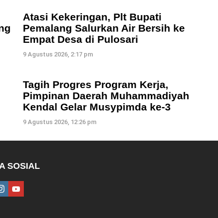
Atasi Kekeringan, Plt Bupati
ng
Pemalang Salurkan Air Bersih ke
Empat Desa di Pulosari
9 Agustus 2026, 2:17 pm
Tagih Progres Program Kerja,
Pimpinan Daerah Muhammadiyah
Kendal Gelar Musypimda ke-3
9 Agustus 2026, 12:26 pm
A SOSIAL
ebook
instagram
youtube