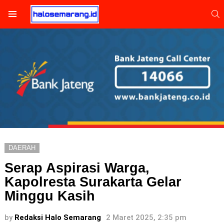
S
Menu
DAERAH
Serap Aspirasi Warga,
Kapolresta Surakarta Gelar
Minggu Kasih
by
Redaksi Halo Semarang
2 Maret 2025, 2:35 pm