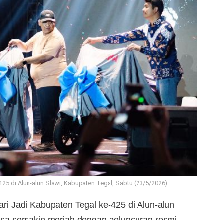
5 di Alun-alun Slawi, Kabupaten Tegal, Sabtu (23/5/2026).
i Jadi Kabupaten Tegal ke-425 di Alun-alun
rasa semakin meriah dengan peluncuran resmi