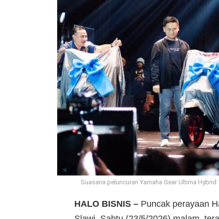
Suasana peluncuran Yamaha Gear Ultima Hybrid 12
HALO BISNIS –
Puncak perayaan Har
Slawi, Sabtu (23/5/2026) malam, te