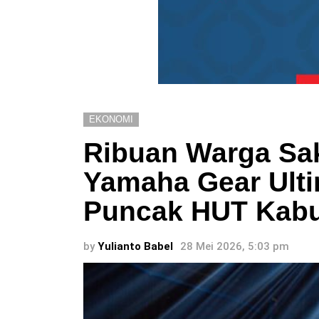
EKONOMI
Ribuan Warga Sa
Yamaha Gear Ulti
Puncak HUT Kabu
by
Yulianto Babel
28 Mei 2026, 5:03 pm