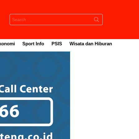
Search
for:
konomi
Sport Info
PSIS
Wisata dan Hiburan