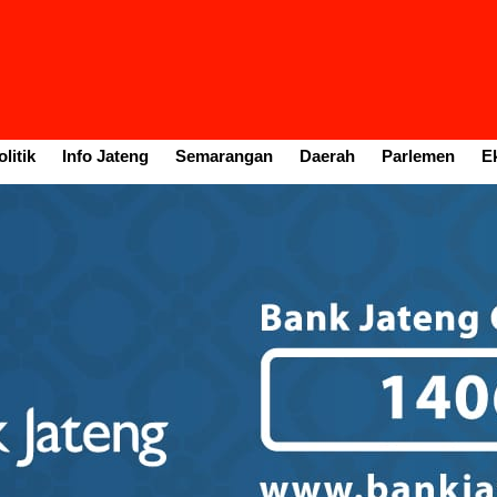
litik
Info Jateng
Semarangan
Daerah
Parlemen
E