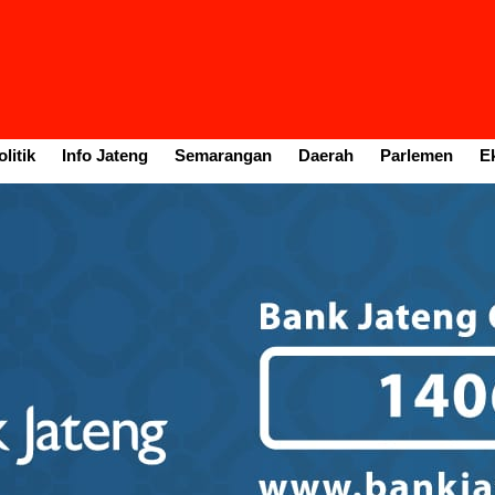
litik
Info Jateng
Semarangan
Daerah
Parlemen
E