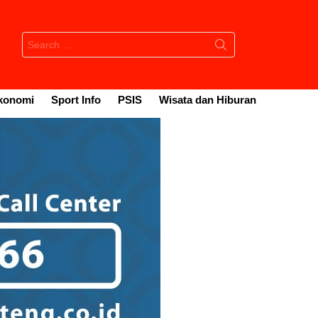
Search
for:
konomi
Sport Info
PSIS
Wisata dan Hiburan