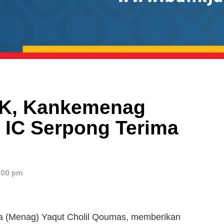
BK, Kankemenag
 IC Serpong Terima
3:00 pm
a (Menag) Yaqut Cholil Qoumas, memberikan