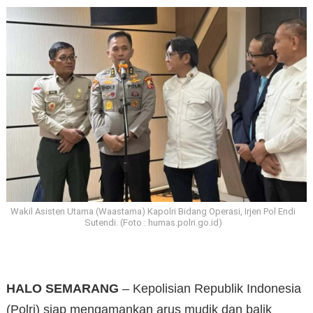
Wakil Asisten Utama (Waastama) Kapolri Bidang Operasi, Irjen Pol Endi
Sutendi. (Foto : humas.polri.go.id)
HALO SEMARANG
– Kepolisian Republik Indonesia
(Polri) siap mengamankan arus mudik dan balik