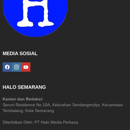
MEDIA SOSIAL
facebook
instagram
youtube
HALO SEMARANG
Kantor dan Redaksi:
Seruni Residence No 10A, Kelurahan Sendangmulyo, Kecamatan
Tembalang, Kota Semarang
Diterbitkan Oleh: PT Halo Media Perkasa