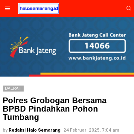
S
Menu
DAERAH
Polres Grobogan Bersama
BPBD Pindahkan Pohon
Tumbang
by
Redaksi Halo Semarang
24 Februari 2025, 7:04 am